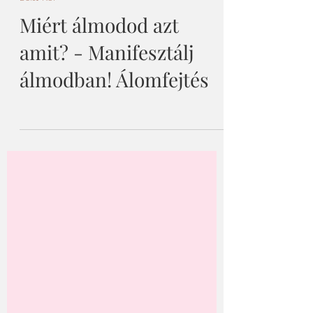
2025. jún. 7.
Belső Kör
Miért álmodod azt
amit? - Manifesztálj
álmodban! Álomfejtés