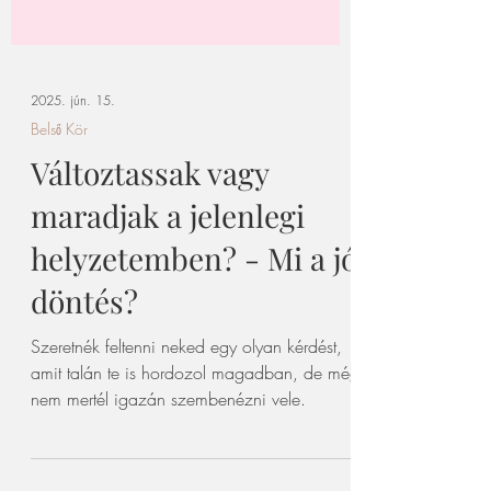
2025. jún. 15.
Belső Kör
Változtassak vagy
maradjak a jelenlegi
helyzetemben? - Mi a jó
döntés?
Szeretnék feltenni neked egy olyan kérdést,
amit talán te is hordozol magadban, de még
nem mertél igazán szembenézni vele.