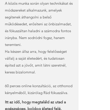
A közös munka során olyan technikákat és
módszereket alkalmazunk, amelyek
segítenek áthangolni a belső
működésedet, erősíteni az önbizalmadat,
és fókuszáltan haladni a számodra fontos
irányba. Nem sodródni fogsz, hanem
teremteni.
Ha készen állsz arra, hogy felelősséget
vállalj a saját életedért, és tudatosan
építsd azt a jövőt, amit látni szeretnél,
keress bizalommal.
60 perces online konzultáció, az otthonod
kényelméből, kizárólag Rád fókuszálva.
Itt az idő, hogy megtaláld az utad a
egészséges, boldog életed felé.