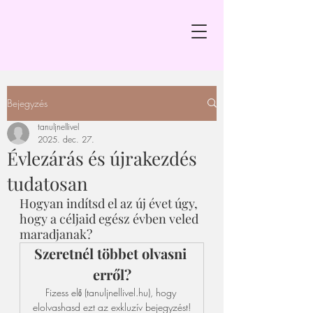
Bejegyzés
tanuljnellivel
2025. dec. 27.
Évlezárás és újrakezdés
tudatosan
Hogyan indítsd el az új évet úgy, 
hogy a céljaid egész évben veled 
maradjanak?
Szeretnél többet olvasni 
erről?
Fizess elő (tanuljnellivel.hu), hogy 
elolvashasd ezt az exkluzív bejegyzést!