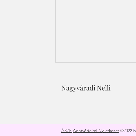
Nagyváradi Nelli
Hogyan válj a pénz
mágnesévé?
ÁSZF
Adatvédelmi Nyilatkozat
©2022 by