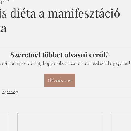
pr. 21.
s diéta a manifesztáció
ta
Szeretnél többet olvasni erről?
s elő (tanuljnellivel.hu), hogy elolvashasd ezt az exkluzív bejegyzést!
Előfizetés most
Egészség