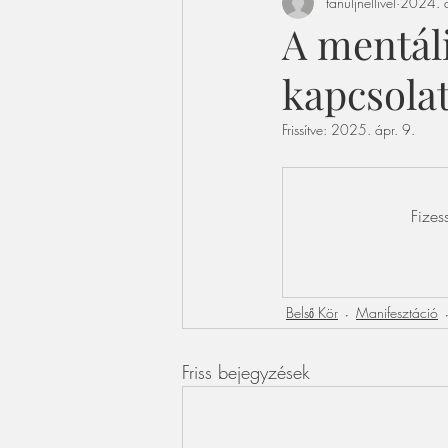
tanuljnellivel
2024. á
A mentáli
kapcsola
Frissítve:
2025. ápr. 9.
Fizes
Belső Kör
Manifesztáció
Friss bejegyzések