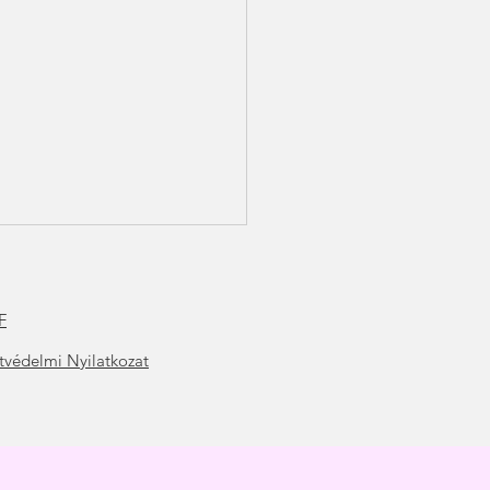
F
t
védelmi Nyilatkozat
ítás és veszteség
olgozása-Hogyan fordítsd