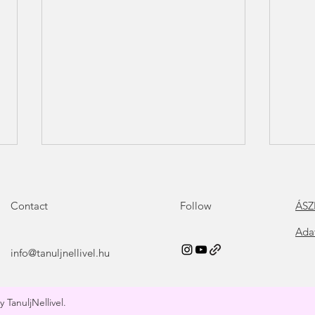
Contact
Follow
ÁSZ
Ada
info@tanuljnellivel.hu
PÉNZ ÉS BŐSÉG – Hogyan
Szak
programozd át magad a
feld
 TanuljNellivel.