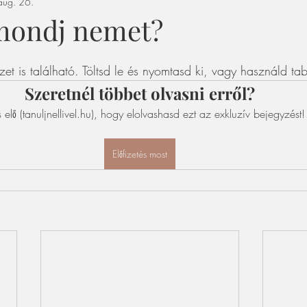
aug. 26.
mondj nemet?
et is található. Töltsd le és nyomtasd ki, vagy használd tab
Szeretnél többet olvasni erről?
s elő (tanuljnellivel.hu), hogy elolvashasd ezt az exkluzív bejegyzést!
Előfizetés most