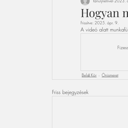
tanuljnellivel
2023. 
Hogyan 
Frissítve:
2025. ápr. 9.
A videó alatt munkafüz
Fizes
Belső Kör
Önismeret
Friss bejegyzések