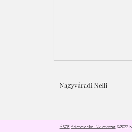
Nagyváradi Nelli
Hogyan válj a pénz
mágnesévé?
ÁSZF
Adatvédelmi Nyilatkozat
©2022 by