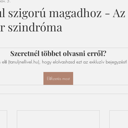
ov. 5.
úl szigorú magadhoz - Az
r szindróma
Szeretnél többet olvasni erről?
s elő (tanuljnellivel.hu), hogy elolvashasd ezt az exkluzív bejegyzést!
Előfizetés most