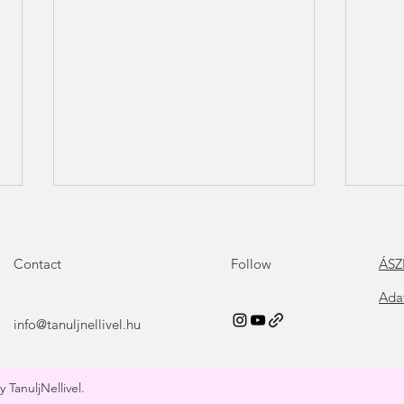
Contact
Follow
ÁSZ
Ada
info@tanuljnellivel.hu
PÉNZ ÉS BŐSÉG – Hogyan
Szak
programozd át magad a
feld
 TanuljNellivel.