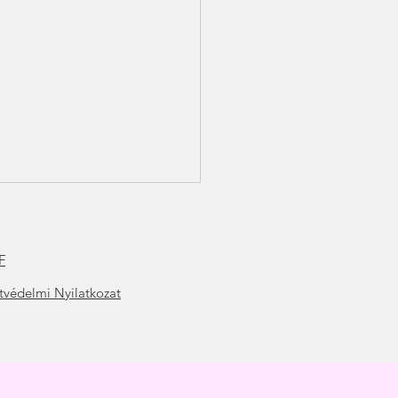
F
t
védelmi Nyilatkozat
ítás és veszteség
olgozása-Hogyan fordítsd