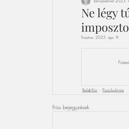
tanuljnellivel
2023. n
Ne légy t
imposzto
Frissítve:
2025. ápr. 9.
Fizes
Belső Kör
Pszichológia
Friss bejegyzések