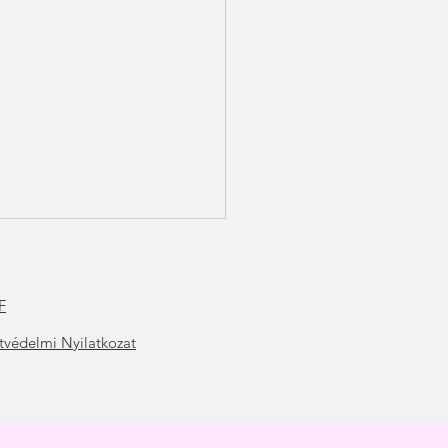
F
t
védelmi Nyilatkozat
ítás és veszteség
olgozása-Hogyan fordítsd