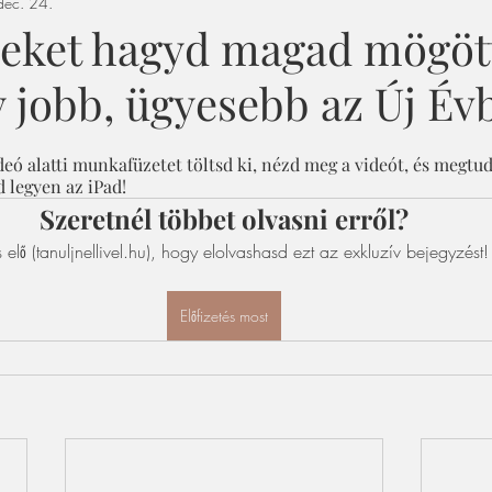
ec. 24.
zeket hagyd magad mögöt
 jobb, ügyesebb az Új Év
ideó alatti munkafüzetet töltsd ki, nézd meg a videót, és megtud
 legyen az iPad!
Szeretnél többet olvasni erről?
s elő (tanuljnellivel.hu), hogy elolvashasd ezt az exkluzív bejegyzést!
Előfizetés most