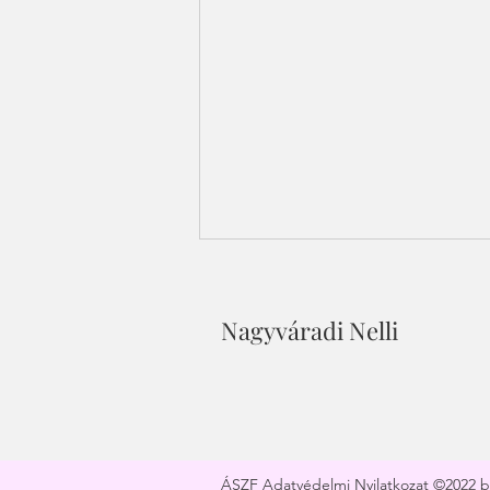
Nagyváradi Nelli
Hogyan válj a pénz
mágnesévé?
ÁSZF
Adatvédelmi Nyilatkozat
©2022 by