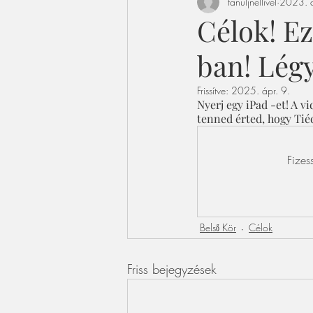
tanuljnellivel
2023. d
Célok! E
ban! Légy
Frissítve:
2025. ápr. 9.
Nyerj egy iPad -et! A v
tenned érted, hogy Tiéd
Fizes
Belső Kör
Célok
Friss bejegyzések