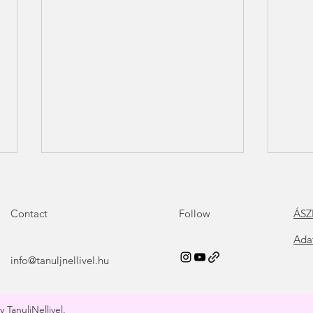
Contact
Follow
ÁSZ
Ada
info@tanuljnellivel.hu
PÉNZ ÉS BŐSÉG – Hogyan
Szak
programozd át magad a
feld
 TanuljNellivel.