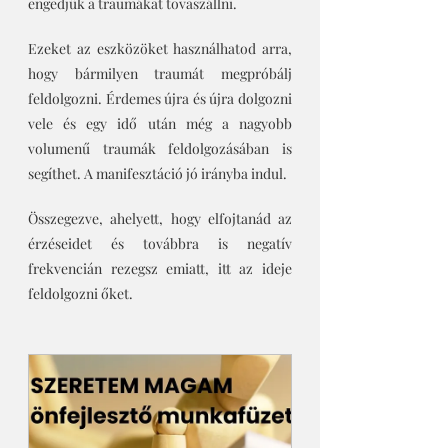
engedjük a traumákat tovaszállni.
Ezeket az eszközöket használhatod arra, 
hogy bármilyen traumát megpróbálj 
feldolgozni. Érdemes újra és újra dolgozni 
vele és egy idő után még a nagyobb 
volumenű traumák feldolgozásában is 
segíthet. A manifesztáció jó irányba indul.
Összegezve, ahelyett, hogy elfojtanád az 
érzéseidet és továbbra is negatív 
frekvencián rezegsz emiatt, itt az ideje 
feldolgozni őket. 