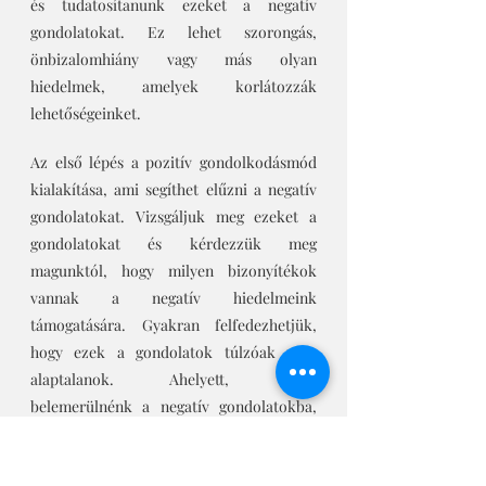
és tudatosítanunk ezeket a negatív 
gondolatokat. Ez lehet szorongás, 
önbizalomhiány vagy más olyan 
hiedelmek, amelyek korlátozzák 
lehetőségeinket.
Az első lépés a pozitív gondolkodásmód 
kialakítása, ami segíthet elűzni a negatív 
gondolatokat. Vizsgáljuk meg ezeket a 
gondolatokat és kérdezzük meg 
magunktól, hogy milyen bizonyítékok 
vannak a negatív hiedelmeink 
támogatására. Gyakran felfedezhetjük, 
hogy ezek a gondolatok túlzóak vagy 
alaptalanok. Ahelyett, hogy 
belemerülnénk a negatív gondolatokba, 
helyezzük a hangsúlyt a pozitív 
gondolatokra és a lehetőségeinkre.