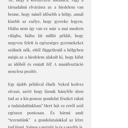
társadalmi elvárásra az a hiedelem van 
benne, hogy minél idősebb a hölgy, annál 
kisebb az esélye, hogy gyereke legyen. 
Hiába nem így van ez már a mai modern 
világba, hiába lát millió példát, hogy 
negyven felett is egészséges gyermekeket 
szülnek nők, ettől függetlenül a hölgyben 
mégis az a hiedelem alakult ki, hogy kifut 
az időből és emiatt fél! A manifesztáció 
nem lesz pozitív.
Egy újabb példával élnék Neked kedves 
olvasó, azért hogy lássuk hányféle úton 
tud az a kis gonosz gondolat fészket rakni 
a tudatalattinkban? Mert hát ez erről szól 
egészen pontosan. És bármi amit 
“teremtünk”  a gondolatainkkal az létre 
tud jönni. Sajnos a negatív is és a pozitív is, 