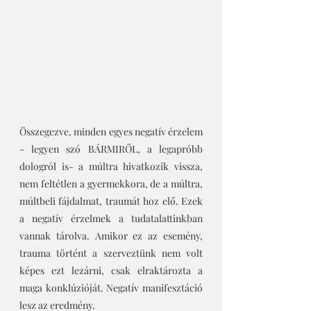
Összegezve, minden egyes negatív érzelem 
- legyen szó BÁRMIRŐL, a legapróbb 
dologról is- a múltra hivatkozik vissza, 
nem feltétlen a gyermekkora, de a múltra, 
múltbeli fájdalmat, traumát hoz elő. Ezek 
a negatív érzelmek a tudatalattinkban 
vannak tárolva. Amikor ez az esemény, 
trauma történt a szerveztünk nem volt 
képes ezt lezárni, csak elraktározta a 
maga konklúzióját. Negatív manifesztáció 
lesz az eredmény.