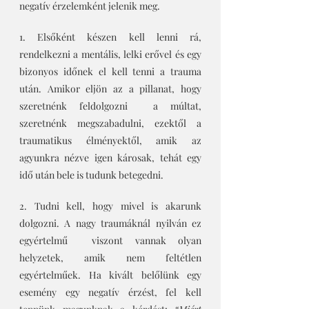
negatív érzelemként jelenik meg. 
1. Elsőként készen kell lenni rá, 
rendelkezni a mentális, lelki erővel és egy 
bizonyos időnek el kell tenni a trauma 
után. Amikor eljön az a pillanat, hogy 
szeretnénk feldolgozni  a múltat, 
szeretnénk megszabadulni, ezektől a 
traumatikus élményektől, amik az 
agyunkra nézve igen károsak, tehát egy 
idő után bele is tudunk betegedni.
2. Tudni kell, hogy mivel is akarunk 
dolgozni. A nagy traumáknál nyilván ez 
egyértelmű  viszont vannak olyan 
helyzetek, amik nem feltétlen 
egyértelműek. Ha kivált belőlünk egy 
esemény egy negatív érzést, fel kell 