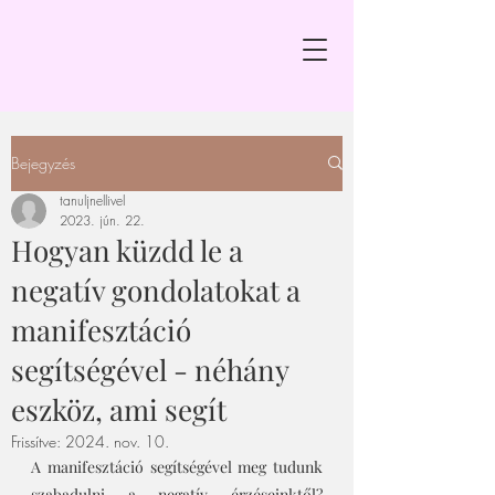
Bejegyzés
tanuljnellivel
2023. jún. 22.
Hogyan küzdd le a
negatív gondolatokat a
manifesztáció
segítségével - néhány
eszköz, ami segít
Frissítve:
2024. nov. 10.
A manifesztáció segítségével meg tudunk 
szabadulni a negatív érzéseinktől? 