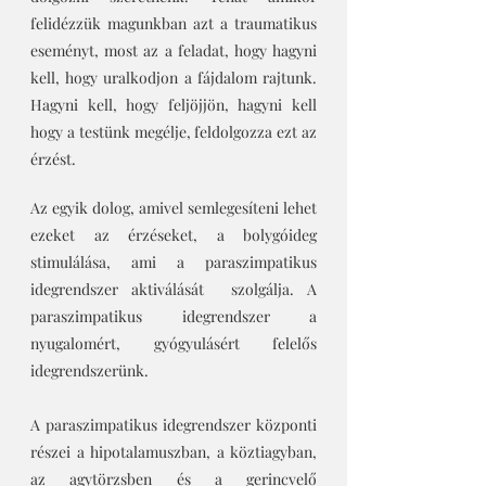
felidézzük magunkban azt a traumatikus 
eseményt, most az a feladat, hogy hagyni 
kell, hogy uralkodjon a fájdalom rajtunk. 
Hagyni kell, hogy feljöjjön, hagyni kell 
hogy a testünk megélje, feldolgozza ezt az 
érzést. 
Az egyik dolog, amivel semlegesíteni lehet 
ezeket az érzéseket, a bolygóideg 
stimulálása, ami a paraszimpatikus 
idegrendszer aktiválását  szolgálja. A 
paraszimpatikus idegrendszer a 
nyugalomért, gyógyulásért felelős 
idegrendszerünk. 
A paraszimpatikus idegrendszer központi 
részei a hipotalamuszban, a köztiagyban, 
az agytörzsben és a gerincvelő 