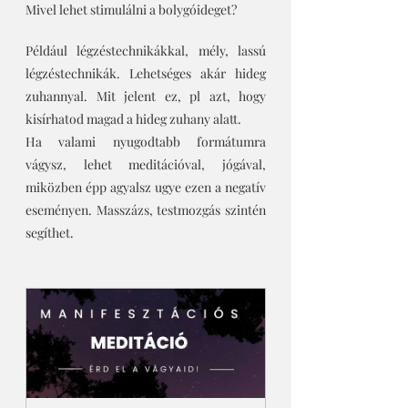
Mivel lehet stimulálni a bolygóideget?
Például légzéstechnikákkal, mély, lassú 
légzéstechnikák. Lehetséges akár hideg 
zuhannyal. Mit jelent ez, pl azt, hogy 
kisírhatod magad a hideg zuhany alatt. 
Ha valami nyugodtabb formátumra 
vágysz, lehet meditációval, jógával, 
miközben épp agyalsz ugye ezen a negatív 
eseményen. Masszázs, testmozgás szintén 
segíthet. 