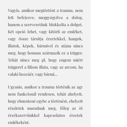
Vagyis, amikor megtörtént a trauma, nem 
lett befejezve, meggyógyítva a dolog, 
hanem a szervezetünk blokkolta a dolgot. 
Két opció lehet, vagy kitörli az emléket, 
vagy össze társítja érzetekkel, hangok, 
illatok, képek, bármivel és utána nincs 
meg, hogy honnan származik ez a trigger. 
Tehát nincs meg pl, hogy engem miért 
triggerel a liliom illata, vagy az arcom, ha 
valaki hozzáér, vagy bármi…
Ugyanis, amikor a trauma történik az agy 
nem funkcionál rendesen, tehát ahelyett, 
hogy elmentené egybe a történést, ehelyett 
részletek maradnak meg, főleg az öt 
érzékszervünkkel kapcsolatos érzetek 
emlékeként. 