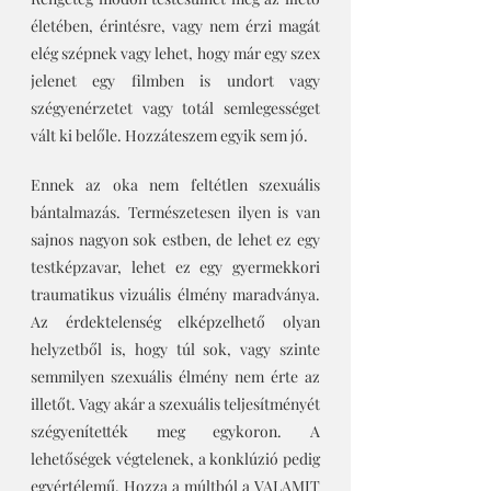
életében, érintésre, vagy nem érzi magát 
elég szépnek vagy lehet, hogy már egy szex 
jelenet egy filmben is undort vagy 
szégyenérzetet vagy totál semlegességet 
vált ki belőle. Hozzáteszem egyik sem jó.
Ennek az oka nem feltétlen szexuális 
bántalmazás. Természetesen ilyen is van 
sajnos nagyon sok estben, de lehet ez egy 
testképzavar, lehet ez egy gyermekkori 
traumatikus vizuális élmény maradványa. 
Az érdektelenség elképzelhető olyan 
helyzetből is, hogy túl sok, vagy szinte 
semmilyen szexuális élmény nem érte az 
illetőt. Vagy akár a szexuális teljesítményét 
szégyenítették meg egykoron. A 
lehetőségek végtelenek, a konklúzió pedig 
egyértélemű. Hozza a múltból a VALAMIT 