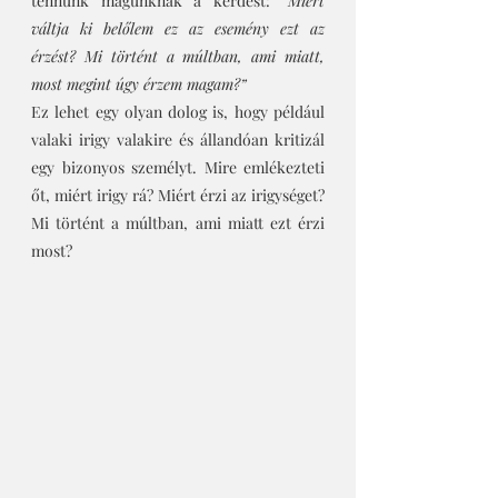
tennünk magunknak a kérdést: 
“Miért 
váltja ki belőlem ez az esemény ezt az 
érzést? Mi történt a múltban, ami miatt, 
most megint úgy érzem magam?”
Ez lehet egy olyan dolog is, hogy például 
valaki irigy valakire és állandóan kritizál 
egy bizonyos személyt. Mire emlékezteti 
őt, miért irigy rá? Miért érzi az irigységet? 
Mi történt a múltban, ami miatt ezt érzi 
most? 