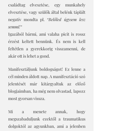
családtag elvesztése, egy munkahely 
elvesztése, vagy szülők által belénk táplált 
negatív mondta pl. 
“Belőled úgysem lesz 
semmi!” 
Igazából bármi, ami valaha picit is rossz 
érzést keltett bennünk. És nem is kell 
feltétlen a gyerekkorig visszamenni, de 
akár ott is lehet a gond.
Manifesztáljunk boldogságot! Ez lenne a 
cél minden áldott nap. A manifesztáció szó 
jelentését már kitárgyaltuk az előző 
blogjaimban, ha még nem olvastad, lapozz 
most gyorsan vissza. 
Mi a menete annak, hogy 
megszabaduljunk ezektől a traumatikus 
dolgoktól az agyunkban, ami a jelenben 