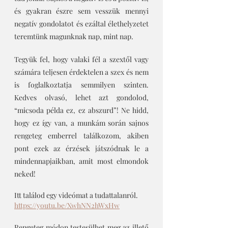
és gyakran észre sem vesszük mennyi 
negatív gondolatot és ezáltal élethelyzetet 
teremtünk magunknak nap, mint nap.
Tegyük fel, hogy valaki fél a szextől vagy 
számára teljesen érdektelen a szex és nem 
is foglalkoztatja semmilyen szinten. 
Kedves olvasó, lehet azt gondolod, 
“micsoda példa ez, ez abszurd”! Ne hidd, 
hogy ez így van, a munkám során sajnos 
rengeteg emberrel találkozom, akiben 
pont ezek az érzések játszódnak le a 
mindennapjaikban, amit most elmondok 
neked!
Itt találod egy videómat a tudattalanról.
https://youtu.be/XwhNN2hWxHw
Rengeteg módon testesülhet meg az illető 