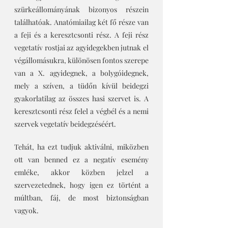
szürkeállományának bizonyos részein 
találhatóak. Anatómiailag két fő része van 
a feji és a keresztcsonti rész. A feji rész 
vegetatív rostjai az agyidegekben jutnak el 
végállomásukra, különösen fontos szerepe 
van a X. agyidegnek, a bolygóidegnek, 
mely a szíven, a tüdőn kívül beidegzi 
gyakorlatilag az összes hasi szervet is. A 
keresztcsonti rész felel a végbél és a nemi 
szervek vegetatív beidegzéséért.
Tehát, ha ezt tudjuk aktiválni, miközben 
ott van benned ez a negatív esemény 
emléke, akkor közben jelzel a 
szervezetednek, hogy igen ez történt a 
múltban, fáj, de most biztonságban 
vagyok. 