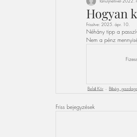
tanuljnellivel
2022. n
Hogyan ke
Frissítve:
2025. ápr. 10.
Néhány tipp a passzív
Nem a pénz mennyisé
Fizes
Belső Kör
Bőség, gazdag
Friss bejegyzések