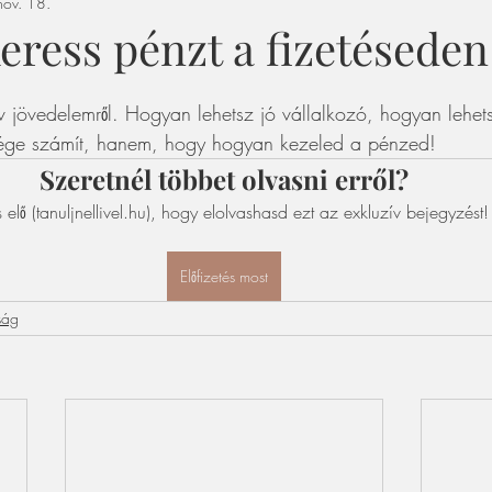
ov. 18.
ress pénzt a fizetéseden 
 jövedelemről. Hogyan lehetsz jó vállalkozó, hogyan lehetsz
ge számít, hanem, hogy hogyan kezeled a pénzed!
Szeretnél többet olvasni erről?
s elő (tanuljnellivel.hu), hogy elolvashasd ezt az exkluzív bejegyzést!
Előfizetés most
ság