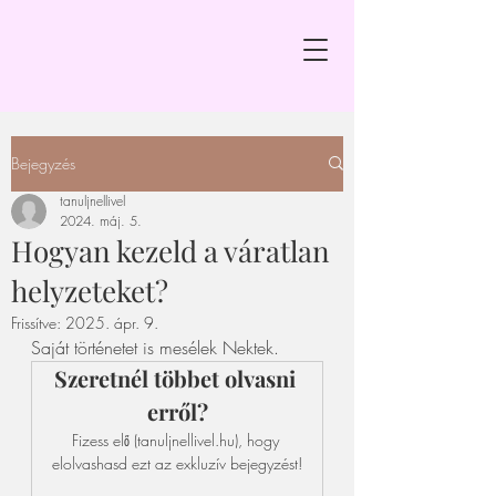
Bejegyzés
tanuljnellivel
2024. máj. 5.
Hogyan kezeld a váratlan
helyzeteket?
Frissítve:
2025. ápr. 9.
Saját történetet is mesélek Nektek. 
Szeretnél többet olvasni 
erről?
Fizess elő (tanuljnellivel.hu), hogy 
elolvashasd ezt az exkluzív bejegyzést!