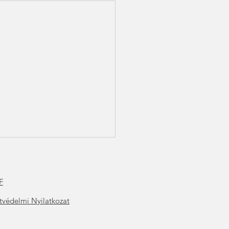
F
t
védelmi Nyilatkozat