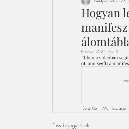
tanuljnellivel
2023. d
Hogyan l
manifeszt
álomtáblá
Frissítve:
2025. ápr. 9.
Ebben a videóban segít
ot, ami segíti a manife
Fizes
Belső Kör
Manifesztáció
Friss bejegyzések