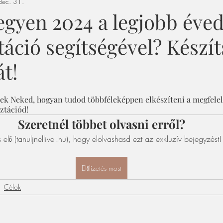
ec. 31.
egyen 2024 a legjobb éved
áció segítségével? Készí
t!
ek Neked, hogyan tudod többféleképpen elkészíteni a megfelel
sztációd!
Szeretnél többet olvasni erről?
s elő (tanuljnellivel.hu), hogy elolvashasd ezt az exkluzív bejegyzést!
Előfizetés most
Célok