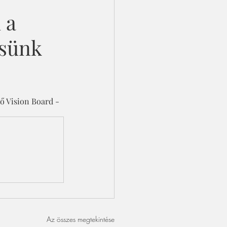
 a
tsünk
ő Vision Board - 
Az összes megtekintése