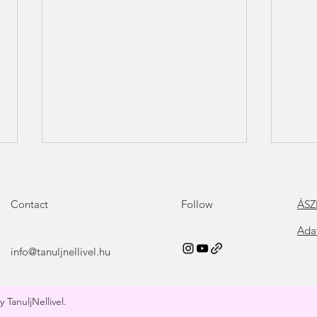
Contact
Follow
ÁSZ
Ada
info@tanuljnellivel.hu
PÉNZ ÉS BŐSÉG – Hogyan
Szak
programozd át magad a
feld
 TanuljNellivel.
bőségre?
a ja