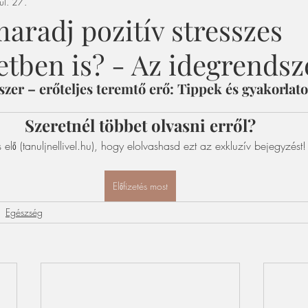
úl. 27.
aradj pozitív stresszes
etben is? - Az idegrendsz
er – erőteljes teremtő erő: Tippek és gyakorlato
Szeretnél többet olvasni erről?
s elő (tanuljnellivel.hu), hogy elolvashasd ezt az exkluzív bejegyzést!
Előfizetés most
Egészség