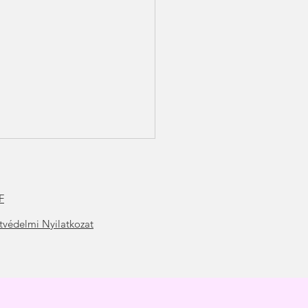
F
t
védelmi Nyilatkozat
ítás és veszteség
olgozása-Hogyan fordítsd
vadra az univerzum