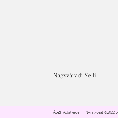
Nagyváradi Nelli
Hogyan válj a pénz
mágnesévé?
ÁSZF
Adatvédelmi Nyilatkozat
©2022 by