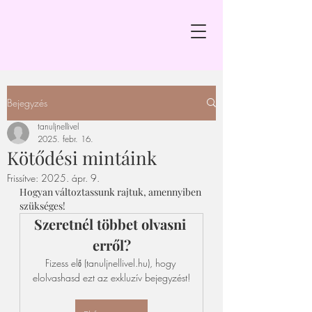
Bejegyzés
tanuljnellivel
2025. febr. 16.
Kötődési mintáink
Frissítve:
2025. ápr. 9.
Hogyan változtassunk rajtuk, amennyiben 
szükséges!
Szeretnél többet olvasni 
erről?
Fizess elő (tanuljnellivel.hu), hogy 
elolvashasd ezt az exkluzív bejegyzést!