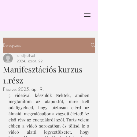
Bejegyzés
tanuljnellivel
2024. szept. 22.
Manifesztációs kurzus
1.rész
Frissítve:
2025. ápr. 9.
5 videóval készülök Nektek, amiben 
megtanítom az alapoktól, mire kell 
odafigyelned, hogy biztosan elérd az 
álmaid, megvalósuljon a vágyott életed! Az 
első rész az energiákról szól. Tarts velem 
ebben a videó sorozatban és töltsd le a 
videó alatti jegyzetfüzetet, hogy 