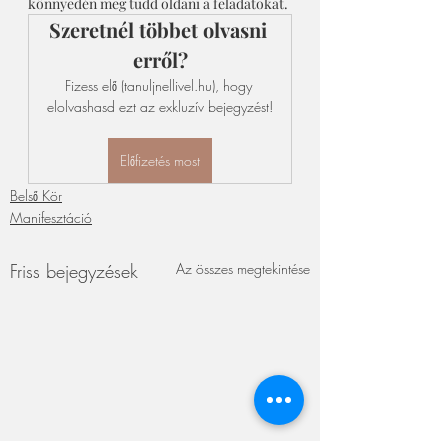
könnyedén meg tudd oldani a feladatokat. 
Szeretnél többet olvasni 
erről?
Fizess elő (tanuljnellivel.hu), hogy 
elolvashasd ezt az exkluzív bejegyzést!
Előfizetés most
Belső Kör
Manifesztáció
Friss bejegyzések
Az összes megtekintése