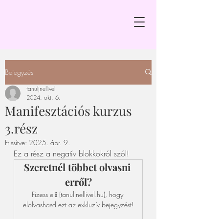
Bejegyzés
tanuljnellivel
2024. okt. 6.
Manifesztációs kurzus
3.rész
Frissítve:
2025. ápr. 9.
Ez a rész a negatív blokkokról szól! 
Szeretnél többet olvasni 
erről?
Fizess elő (tanuljnellivel.hu), hogy 
elolvashasd ezt az exkluzív bejegyzést!