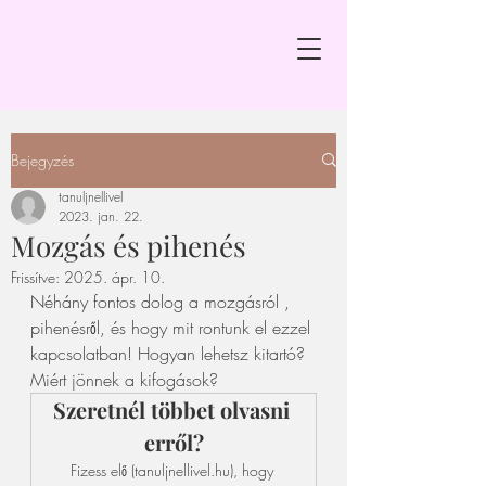
Bejegyzés
tanuljnellivel
2023. jan. 22.
Mozgás és pihenés
Frissítve:
2025. ápr. 10.
Néhány fontos dolog a mozgásról , 
pihenésről, és hogy mit rontunk el ezzel 
kapcsolatban! Hogyan lehetsz kitartó? 
Miért jönnek a kifogások? 
Szeretnél többet olvasni 
erről?
Fizess elő (tanuljnellivel.hu), hogy 