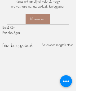
Fizess elő (tanuljnellivel.hu), hogy 
elolvashasd ezt az exkluzív bejegyzést!
Előfizetés most
Belső Kör
Pszichológia
Friss bejegyzések
Az összes megtekintése