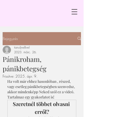
Bejegyzés
tanuljnellivel
2023. márc. 26.
Pánikroham,
pánikbetegség
Frissítve:
2025. ápr. 9.
Ha volt már ehhez hasonlóban , részed, 
vagy esetleg pánikbetegségben szenvedsz, 
akkor mindenképp Neked szól ez a videó. 
Tartalmaz egy gyakorlatot is!
Szeretnél többet olvasni 
erről?