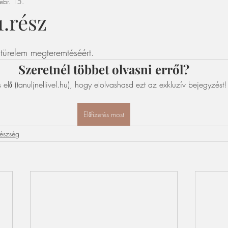
ebr. 15.
.rész
 türelem megteremtéséért.
Szeretnél többet olvasni erről?
s elő (tanuljnellivel.hu), hogy elolvashasd ezt az exkluzív bejegyzést!
Előfizetés most
észség