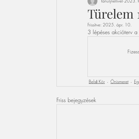
tanuljnellivel
2023. f
Türelem 1
Frissítve:
2025. ápr. 10.
3 lépéses akcióterv a
Fizes
Belső Kör
Önismeret
Eg
Friss bejegyzések