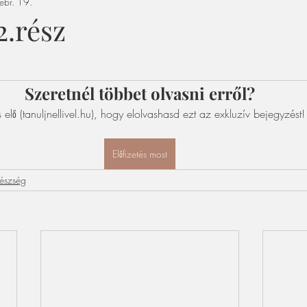
ebr. 19.
2.rész
Szeretnél többet olvasni erről?
s elő (tanuljnellivel.hu), hogy elolvashasd ezt az exkluzív bejegyzést!
Előfizetés most
észség