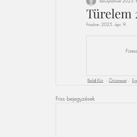
tanuljnellivel
2023. f
Türelem 
Frissítve:
2025. ápr. 9.
Fizes
Belső Kör
Önismeret
Eg
Friss bejegyzések