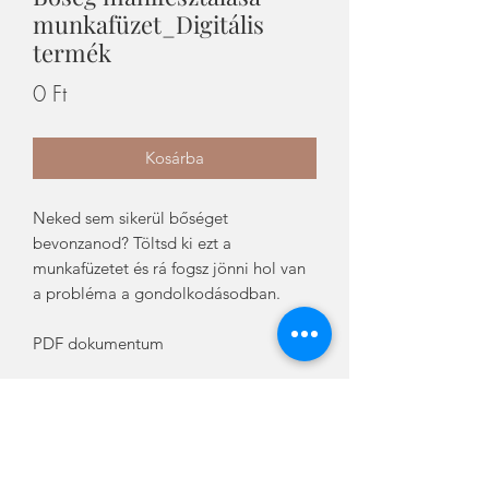
munkafüzet_Digitális
termék
Ár
0 Ft
Kosárba
Neked sem sikerül bőséget
bevonzanod? Töltsd ki ezt a
munkafüzetet és rá fogsz jönni hol van
a probléma a gondolkodásodban.
PDF dokumentum
Ingyenes termékek