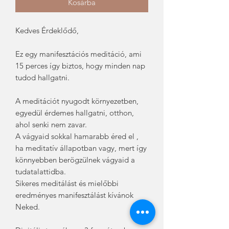
Kosárba
Kedves Érdeklődő,
Ez egy manifesztációs meditáció, ami
15 perces így biztos, hogy minden nap
tudod hallgatni.
A meditációt nyugodt környezetben,
egyedül érdemes hallgatni, otthon,
ahol senki nem zavar.
A vágyaid sokkal hamarabb éred el ,
ha meditatív állapotban vagy, mert így
könnyebben berögzülnek vágyaid a
tudatalattidba.
Sikeres meditálást és mielőbbi
eredményes manifesztálást kívánok
Neked.