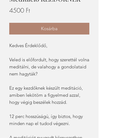
Ár
4500 Ft
Kosárba
Kedves Érdeklődő,
Veled is előfordult, hogy szerettél volna
meditálni, de valahogy a gondolataid
nem hagyták?
Ez egy kezdőknek készült meditáció,
amiben lekötöm a figyelmed azzal,
hogy végig beszélek hozzád.
12 perc hosszúságú, így biztos, hogy
minden nap el tudod végezni.
A meditációt nyugodt környezetben,