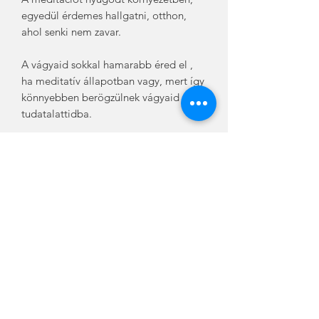
egyedül érdemes hallgatni, otthon,
ahol senki nem zavar.
A vágyaid sokkal hamarabb éred el ,
ha meditatív állapotban vagy, mert így
könnyebben berögzülnek vágyaid a
tudatalattidba.
Sikeres meditálást és mielőbbi
eredményes manifesztálást kívánok
Neked!
Digitális termék, mp3 formátumban,
amit vásárlás után e-mailben küldünk
el Neked.